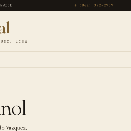
ONWIDE
☎ (862) 372-2737
al
QUEZ, LCSW
T
anol
do Vazquez,