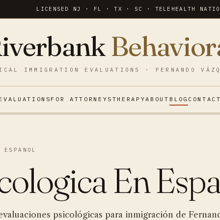
LICENSED NJ · FL · TX · SC · TELEHEALTH NATI
iverbank
Behavior
ICAL IMMIGRATION EVALUATIONS · FERNANDO VÁZ
EVALUATIONS
FOR ATTORNEYS
THERAPY
ABOUT
BLOG
CONTAC
 ESPANOL
cologica En Esp
 evaluaciones psicológicas para inmigración de Fernan