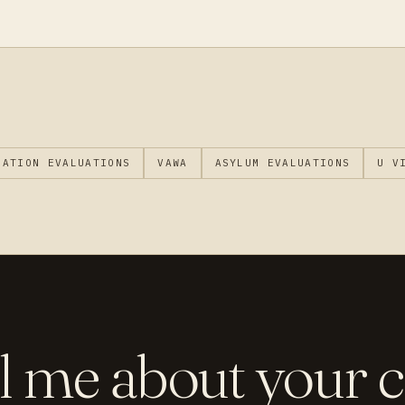
RATION EVALUATIONS
VAWA
ASYLUM EVALUATIONS
U V
l me about your 