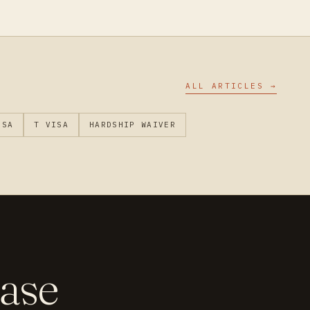
ALL ARTICLES →
ISA
T VISA
HARDSHIP WAIVER
case