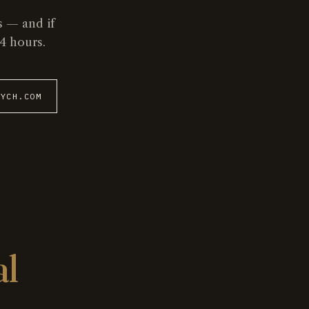
s — and if
4 hours.
SYCH.COM
al