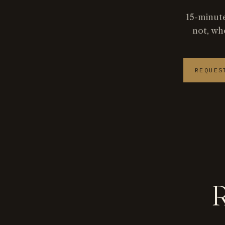
15-minute
not, wh
REQUES
R