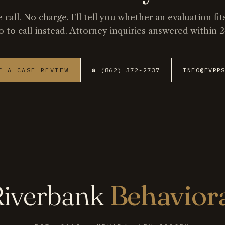
 call. No charge. I'll tell you whether an evaluation fit
o to call instead. Attorney inquiries answered within 2
T A CASE REVIEW
☎ (862) 372-2737
INFO@FVRP
iverbank
Behavior