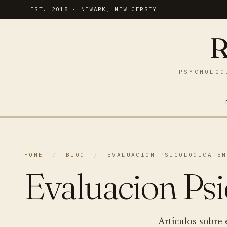
EST. 2018 · NEWARK, NEW JERSEY
R
PSYCHOLOG
HOME
/
BLOG
/
EVALUACION PSICOLOGICA EN
Evaluacion Psi
Artículos sobre