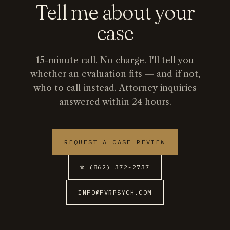
Tell me about your
case
15-minute call. No charge. I'll tell you
whether an evaluation fits — and if not,
who to call instead. Attorney inquiries
answered within 24 hours.
REQUEST A CASE REVIEW
☎ (862) 372-2737
INFO@FVRPSYCH.COM