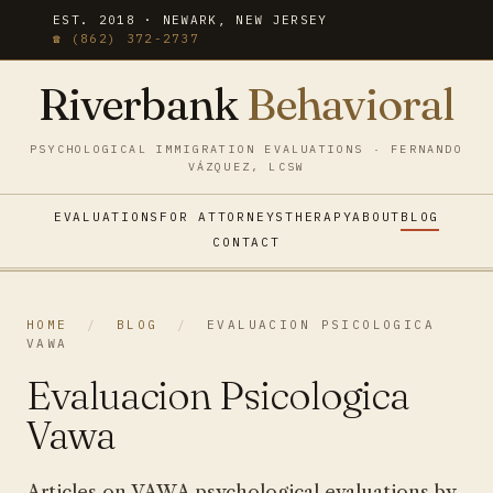
EST. 2018 · NEWARK, NEW JERSEY
☎ (862) 372-2737
Riverbank
Behavioral
PSYCHOLOGICAL IMMIGRATION EVALUATIONS · FERNANDO
VÁZQUEZ, LCSW
EVALUATIONS
FOR ATTORNEYS
THERAPY
ABOUT
BLOG
CONTACT
HOME
/
BLOG
/
EVALUACION PSICOLOGICA
VAWA
Evaluacion Psicologica
Vawa
Articles on VAWA psychological evaluations by