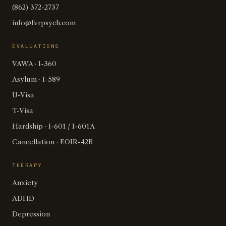
(862) 372-2737
info@fvrpsych.com
EVALUATIONS
VAWA · I-360
Asylum · I-589
U-Visa
T-Visa
Hardship · I-601 / I-601A
Cancellation · EOIR-42B
THERAPY
Anxiety
ADHD
Depression