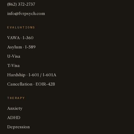
(862) 372-2737
info@fvrpsych.com
EVALUATIONS
VAWA · I-360
Asylum · I-589
U-Visa
T-Visa
Hardship · I-601 / I-601A
Cancellation · EOIR-42B
THERAPY
Anxiety
ADHD
Depression