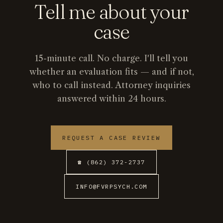
Tell me about your
case
15-minute call. No charge. I'll tell you
whether an evaluation fits — and if not,
who to call instead. Attorney inquiries
answered within 24 hours.
REQUEST A CASE REVIEW
☎ (862) 372-2737
INFO@FVRPSYCH.COM