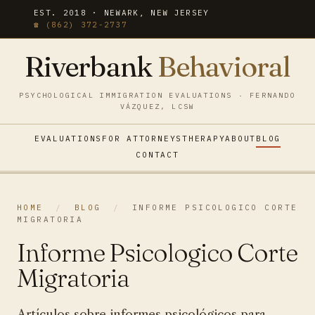
EST. 2018 · NEWARK, NEW JERSEY
☎ (862) 372-2737
Riverbank
Behavioral
PSYCHOLOGICAL IMMIGRATION EVALUATIONS · FERNANDO
VÁZQUEZ, LCSW
EVALUATIONS
FOR ATTORNEYS
THERAPY
ABOUT
BLOG
CONTACT
HOME
/
BLOG
/
INFORME PSICOLOGICO CORTE
MIGRATORIA
Informe Psicologico Corte
Migratoria
Artículos sobre informes psicológicos para