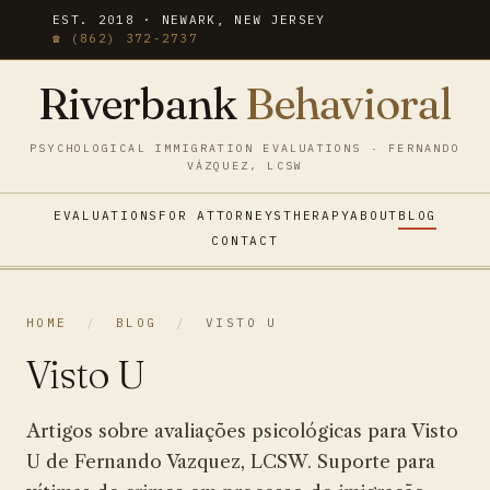
EST. 2018 · NEWARK, NEW JERSEY
☎ (862) 372-2737
Riverbank
Behavioral
PSYCHOLOGICAL IMMIGRATION EVALUATIONS · FERNANDO
VÁZQUEZ, LCSW
EVALUATIONS
FOR ATTORNEYS
THERAPY
ABOUT
BLOG
CONTACT
HOME
/
BLOG
/
VISTO U
Visto U
Artigos sobre avaliações psicológicas para Visto
U de Fernando Vazquez, LCSW. Suporte para