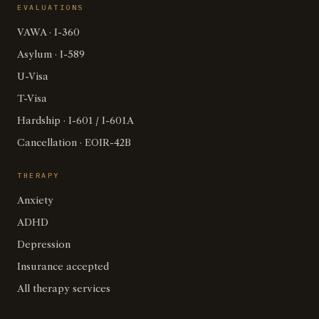
EVALUATIONS
VAWA · I-360
Asylum · I-589
U-Visa
T-Visa
Hardship · I-601 / I-601A
Cancellation · EOIR-42B
THERAPY
Anxiety
ADHD
Depression
Insurance accepted
All therapy services