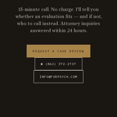
15-minute call. No charge. I'll tell you
whether an evaluation fits — and if not,
who to call instead. Attorney inquiries
answered within 24 hours.
REQUEST A CASE REVIEW
☎ (862) 372-2737
INFO@FVRPSYCH.COM